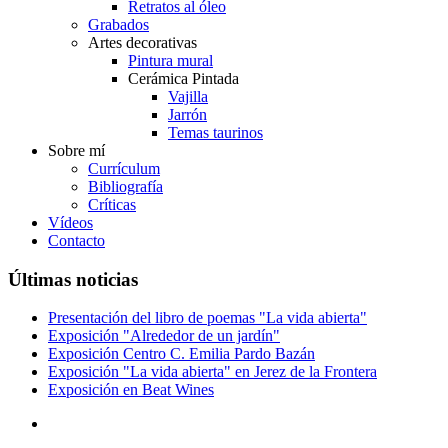
Retratos al óleo
Grabados
Artes decorativas
Pintura mural
Cerámica Pintada
Vajilla
Jarrón
Temas taurinos
Sobre mí
Currículum
Bibliografía
Críticas
Vídeos
Contacto
Últimas noticias
Presentación del libro de poemas "La vida abierta"
Exposición "Alrededor de un jardín"
Exposición Centro C. Emilia Pardo Bazán
Exposición "La vida abierta" en Jerez de la Frontera
Exposición en Beat Wines