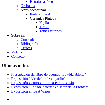
Retratos al óleo
Grabados
Artes decorativas
Pintura mural
Cerámica Pintada
Vajilla
Jarrón
Temas taurinos
Sobre mí
Currículum
Bibliografía
Críticas
Vídeos
Contacto
Últimas noticias
Presentación del libro de poemas "La vida abierta"
Exposición "Alrededor de un jardín"
Exposición Centro C. Emilia Pardo Bazán
Exposición "La vida abierta" en Jerez de la Frontera
Exposición en Beat Wines