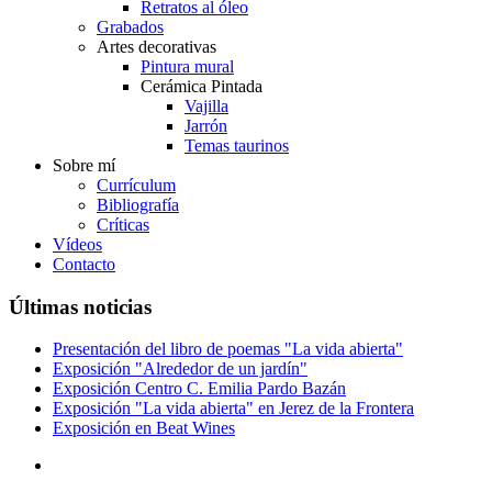
Retratos al óleo
Grabados
Artes decorativas
Pintura mural
Cerámica Pintada
Vajilla
Jarrón
Temas taurinos
Sobre mí
Currículum
Bibliografía
Críticas
Vídeos
Contacto
Últimas noticias
Presentación del libro de poemas "La vida abierta"
Exposición "Alrededor de un jardín"
Exposición Centro C. Emilia Pardo Bazán
Exposición "La vida abierta" en Jerez de la Frontera
Exposición en Beat Wines